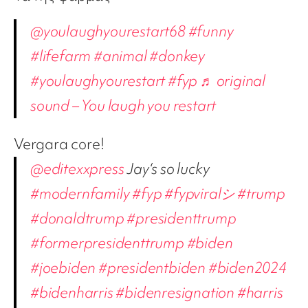
@youlaughyourestart68
#funny
#lifefarm
#animal
#donkey
#youlaughyourestart
#fyp
♬ original
sound – You laugh you restart
Vergara core!
@editexxpress
Jay‘s so lucky
#modernfamily
#fyp
#fypviralシ
#trump
#donaldtrump
#presidenttrump
#formerpresidenttrump
#biden
#joebiden
#presidentbiden
#biden2024
#bidenharris
#bidenresignation
#harris