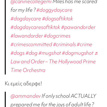
@caninecollegemi
Miles has me scared
for my life ?
#doggydaycare
#dogdaycare
#dogsoftiktok
#dogdaycaresoftiktok
#pawandorder
#lawandorder
#dogcrimes
#crimescommitted
#criminals
#crime
#dogs
#dog
#mugshot
#dogmugshot
♬
Law and Order – The Hollywood Prime
Time Orchestra
Κι εμείς αδερφε!
@ammandev
If only school ACTUALLY
prepared me for the joys of adult life ?