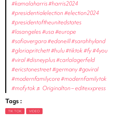
#kamalaharris
#harris2024
#presidentialelection
#election2024
#presidentoftheunitedstates
#losangeles
#usa
#europe
#sofiavergara
#edoneill
#sarahhyland
#gloriapritchett
#hulu
#tiktok
#fy
#4you
#viral
#disneyplus
#carlalagerfeld
#ericstonestreet
#germany
#goviral
#modernfamilycore
#modernfamilytok
#mofytok
♬ Originalton – editexxpress
Tags :
TIK TOK
,
VIDEO