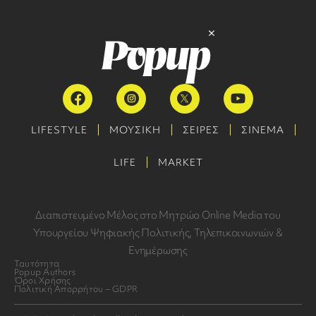
LIFESTYLE
ΜΟΥΣΙΚΗ
ΣΕΙΡΕΣ
ΣΙΝΕΜΑ
LIFE
MARKET
Διαπιστευμένο Μέλος στο Μητρώο Online Media του
Υπουργείου Ψηφιακής Πολιτικής, Τηλεπικοινωνιών &
Ενημέρωσης
Ταυτότητα
Popup Authors
Όροι Χρήσης
Πολιτική Απορρήτου – GDPR