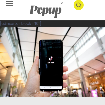
[adinserter block="16"]
©unsplash-olivier-bergeron