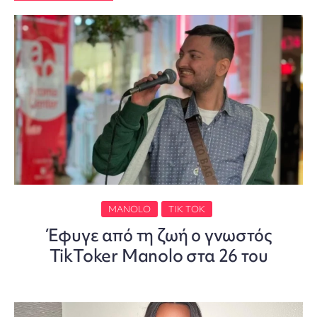
MANOLO
TIK TOK
Έφυγε από τη ζωή ο γνωστός
TikToker Manolo στα 26 του