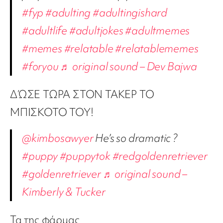
#fyp
#adulting
#adultingishard
#adultlife
#adultjokes
#adultmemes
#memes
#relatable
#relatablememes
#foryou
♬ original sound – Dev Bajwa
ΔΏΣΕ ΤΩΡΑ ΣΤΟΝ ΤΑΚΕΡ ΤΟ
ΜΠΙΣΚΟΤΟ ΤΟΥ!
@kimbosawyer
He’s so dramatic ?
#puppy
#puppytok
#redgoldenretriever
#goldenretriever
♬ original sound –
Kimberly & Tucker
Τα της φάρμας