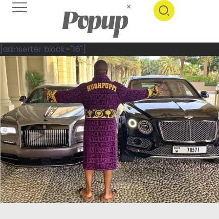
[adinserter block="16"]