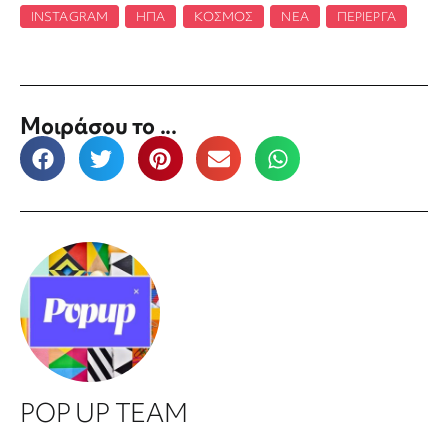
INSTAGRAM
,
ΗΠΑ
,
ΚΌΣΜΟΣ
,
ΝΈΑ
,
ΠΕΡΊΕΡΓΑ
Μοιράσου το ...
POP UP TEAM