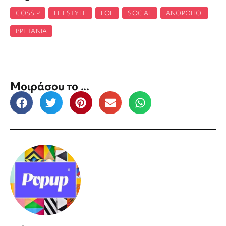
GOSSIP
,
LIFESTYLE
,
LOL
,
SOCIAL
,
ΆΝΘΡΩΠΟΙ
,
ΒΡΕΤΑΝΊΑ
Μοιράσου το ...