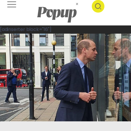
[adinserter block="16"]