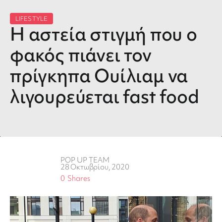
LIFESTYLE
Η αστεία στιγμή που ο
φακός πιάνει τον
πρίγκηπα Ουίλιαμ να
λιγουρεύεται fast food
POP UP TEAM
28 Οκτωβρίου, 2020
0
Shares