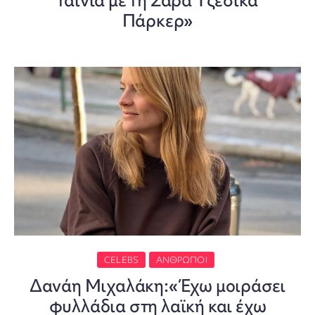
ταινία με τη Σάρα Τζέσικα
Πάρκερ»
CELEBS
ΆΝΘΡΩΠΟΙ
Δανάη Μιχαλάκη:«Έχω μοιράσει
φυλλάδια στη λαϊκή και έχω