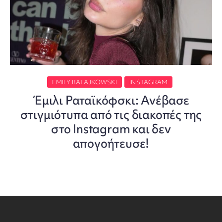
EMILY RATAJKOWSKI
INSTAGRAM
Έμιλι Ραταϊκόφσκι: Ανέβασε
στιγμιότυπα από τις διακοπές της
στο Instagram και δεν
απογοήτευσε!