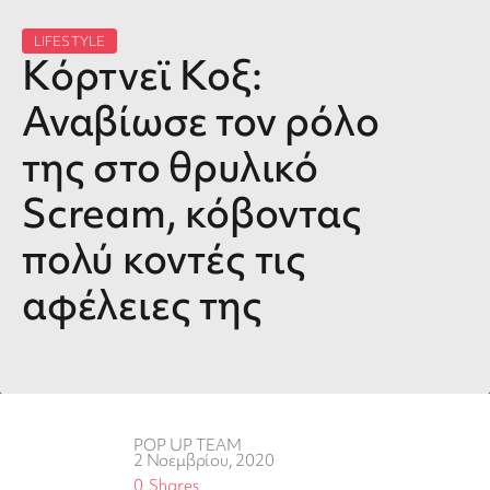
LIFESTYLE
Kόρτνεϊ Κοξ:
Αναβίωσε τον ρόλο
της στο θρυλικό
Scream, κόβοντας
πολύ κοντές τις
αφέλειες της
POP UP TEAM
2 Νοεμβρίου, 2020
0
Shares