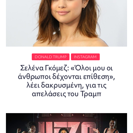
DONALD TRUMP
INSTAGRAM
Σελένα Γκόμεζ: «Όλοι μου οι
άνθρωποι δέχονται επίθεση»,
λέει δακρυσμένη, για τις
απελάσεις του Τραμπ