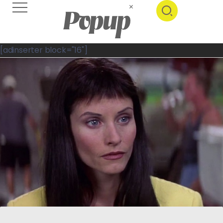
[adinserter block="16"]