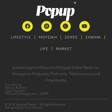
LIFESTYLE
ΜΟΥΣΙΚΗ
ΣΕΙΡΕΣ
ΣΙΝΕΜΑ
LIFE
MARKET
Διαπιστευμένο Μέλος στο Μητρώο Online Media του
Υπουργείου Ψηφιακής Πολιτικής, Τηλεπικοινωνιών &
Ενημέρωσης
Ταυτότητα
Popup Authors
Όροι Χρήσης
Πολιτική Απορρήτου – GDPR
© 2024 Spread Media - All Rights Reserved
Designed by Pixel Heroes