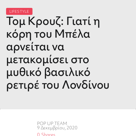
LIFESTYLE
Τομ Κρουζ: Γιατί η
κόρη του Μπέλα
αρνείται να
μετακομίσει στο
μυθικό βασιλικό
ρετιρέ του Λονδίνου
POP UP TEAM
9 Δεκεμβρίου, 2020
0
Shares