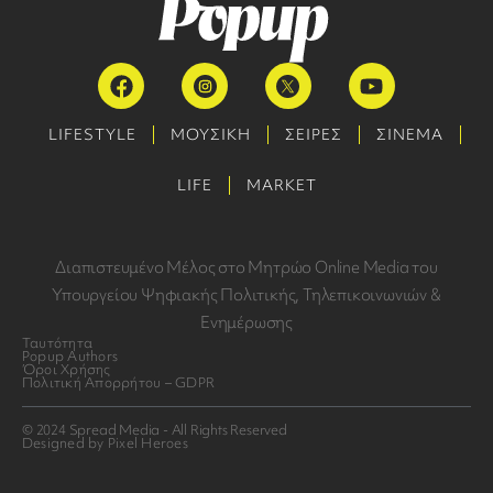
LIFESTYLE
ΜΟΥΣΙΚΗ
ΣΕΙΡΕΣ
ΣΙΝΕΜΑ
LIFE
MARKET
Διαπιστευμένο Μέλος στο Μητρώο Online Media του
Υπουργείου Ψηφιακής Πολιτικής, Τηλεπικοινωνιών &
Ενημέρωσης
Ταυτότητα
Popup Authors
Όροι Χρήσης
Πολιτική Απορρήτου – GDPR
© 2024 Spread Media - All Rights Reserved
Designed by Pixel Heroes