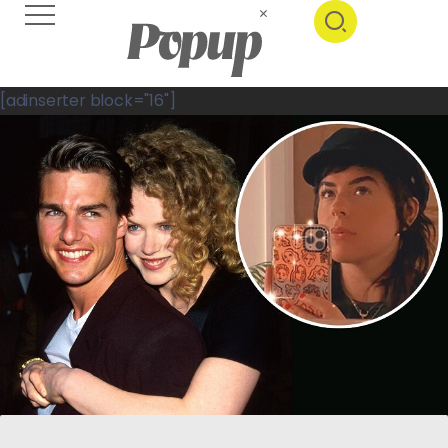
[adinserter block="16"]