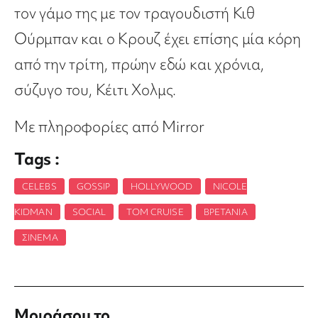
τον γάμο της με τον τραγουδιστή Κιθ
Ούρμπαν και ο Κρουζ έχει επίσης μία κόρη
από την τρίτη, πρώην εδώ και χρόνια,
σύζυγο του, Κέιτι Χολμς.
Με πληροφορίες από Mirror
Tags :
CELEBS
,
GOSSIP
,
HOLLYWOOD
,
NICOLE
KIDMAN
,
SOCIAL
,
TOM CRUISE
,
ΒΡΕΤΑΝΊΑ
,
ΣΙΝΕΜΆ
Μοιράσου το ...