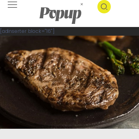
[adinserter block="16"]