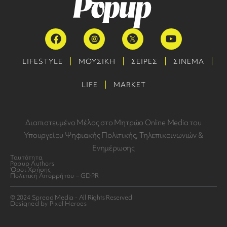
LIFESTYLE
ΜΟΥΣΙΚΗ
ΣΕΙΡΕΣ
ΣΙΝΕΜΑ
LIFE
MARKET
Διαπιστευμένο Μέλος στο Μητρώο Online Media του
Υπουργείου Ψηφιακής Πολιτικής, Τηλεπικοινωνιών &
Ενημέρωσης
Ταυτότητα
Popup Authors
Όροι Χρήσης
Πολιτική Απορρήτου – GDPR
© 2024 Spread Media - All Rights Reserved
Designed by Pixel Heroes