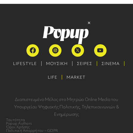
LIFESTYLE
ΜΟΥΣΙΚΗ
ΣΕΙΡΕΣ
ΣΙΝΕΜΑ
LIFE
MARKET
Διαπιστευμένο Μέλος στο Μητρώο Online Media του
Υπουργείου Ψηφιακής Πολιτικής, Τηλεπικοινωνιών &
Ενημέρωσης
Ταυτότητα
Popup Authors
Όροι Χρήσης
Πολιτική Απορρήτου – GDPR