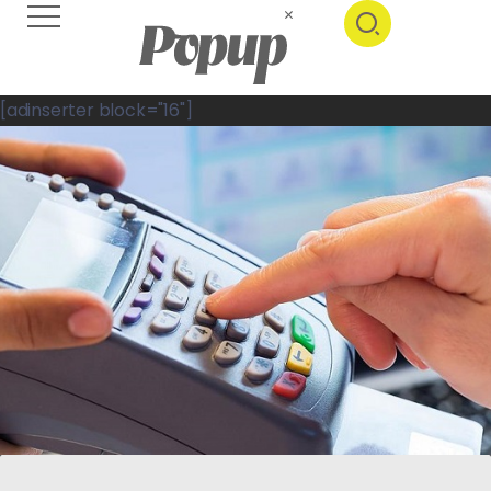
[adinserter block="16"]