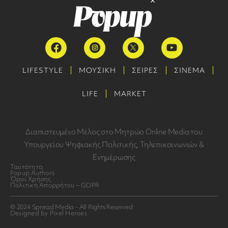
LIFESTYLE
ΜΟΥΣΙΚΗ
ΣΕΙΡΕΣ
ΣΙΝΕΜΑ
LIFE
MARKET
Διαπιστευμένο Μέλος στο Μητρώο Online Media του
Υπουργείου Ψηφιακής Πολιτικής, Τηλεπικοινωνιών &
Ενημέρωσης
Ταυτότητα
Popup Authors
Όροι Χρήσης
Πολιτική Απορρήτου – GDPR
© 2024 Spread Media - All Rights Reserved
Designed by Pixel Heroes