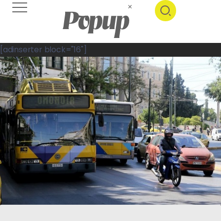
[adinserter block="16"]