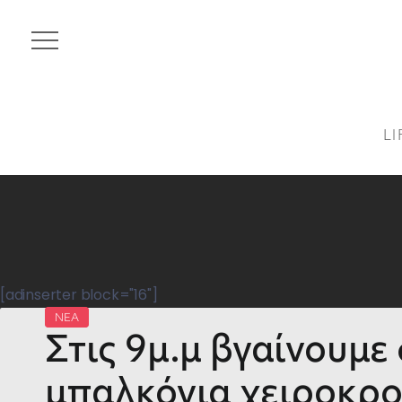
LI
[adinserter block="16"]
ΝΕΑ
Στις 9μ.μ βγαίνουμε
μπαλκόνια χειροκρ