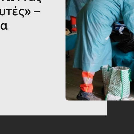
υτές» –
μα