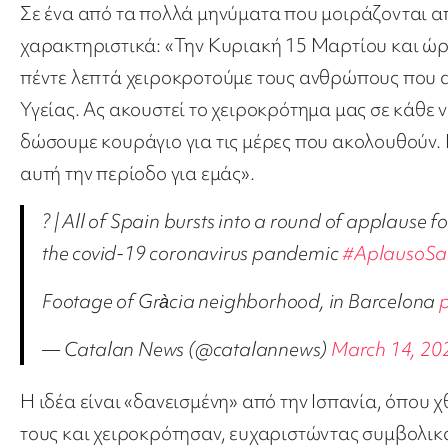
Σε ένα από τα πολλά μηνύματα που μοιράζονται 
χαρακτηριστικά: «Την Κυριακή 15 Μαρτίου και ώρ
πέντε λεπτά χειροκροτούμε τους ανθρώπους που α
Υγείας. Ας ακουστεί το χειροκρότημα μας σε κάθε 
δώσουμε κουράγιο για τις μέρες που ακολουθούν. 
αυτή την περίοδο για εμάς».
?️ | All of Spain bursts into a round of applause
the covid-19 coronavirus pandemic
#AplausoSan
Footage of Gràcia neighborhood, in Barcelona
— Catalan News (@catalannews)
March 14, 20
Η ιδέα είναι «δανεισμένη» από την Ισπανία, όπου
τους και χειροκρότησαν, ευχαριστώντας συμβολικά