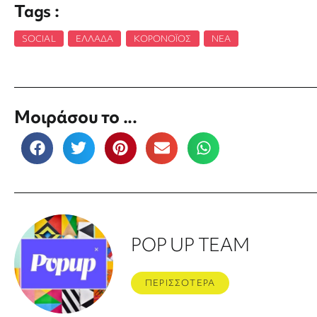
Tags :
SOCIAL
,
ΕΛΛΆΔΑ
,
ΚΟΡΟΝΟΪΌΣ
,
ΝΈΑ
Μοιράσου το ...
POP UP TEAM
ΠΕΡΙΣΣΟΤΕΡΑ