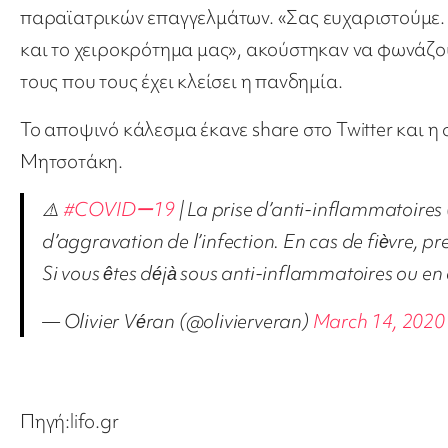
παραϊατρικών επαγγελμάτων. «Σας ευχαριστούμε. 
και το χειροκρότημα μας», ακούστηκαν να φωνάζο
τους που τους έχει κλείσει η πανδημία.
Το αποψινό κάλεσμα έκανε share στο Twitter και
Μητσοτάκη.
⚠️
#COVIDー19
| La prise d’anti-inflammatoires 
d’aggravation de l’infection. En cas de fièvre, 
Si vous êtes déjà sous anti-inflammatoires ou e
— Olivier Véran (@olivierveran)
March 14, 2020
Πηγή:lifo.gr