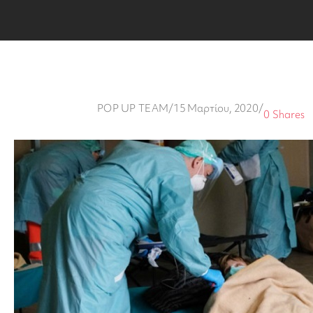
POP UP TEAM
/
15 Μαρτίου, 2020
/
0
Shares