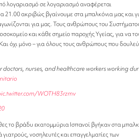
από λογαριασμό σε λογαριασμό αναφέρεται
α 21.00 ακριβώς βγαίνουμε στα μπαλκόνια μας και γ
γωνίζονται για μας. Τους ανθρώπους του Συστήματο
νοσοκομείο και κάθε σημείο παροχής Υγείας, για να το
Και όχι μόνο – για όλους τους ανθρώπους που δουλε
 for doctors, nurses, and healthcare workers working du
itario
pic.twitter.com/WOTH83rzmv
20
 χθες το βράδυ εκατομμύρια Ισπανοί βγήκαν στα μπαλ
 γιατρούς, νοσηλευτές και επαγγελματίες των