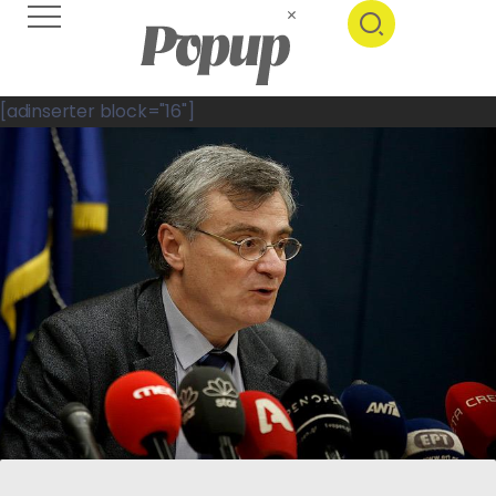
[adinserter block="16"]