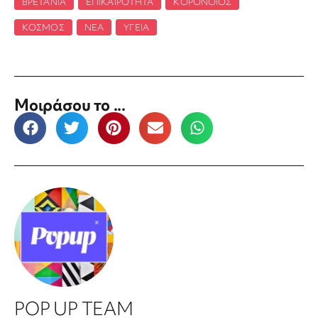
ΒΡΕΤΑΝΊΑ
,
ΕΠΙΚΑΙΡΌΤΗΤΑ
,
ΚΟΡΟΝΟΪΌΣ
,
ΚΌΣΜΟΣ
,
ΝΈΑ
,
ΥΓΕΊΑ
Μοιράσου το ...
POP UP TEAM