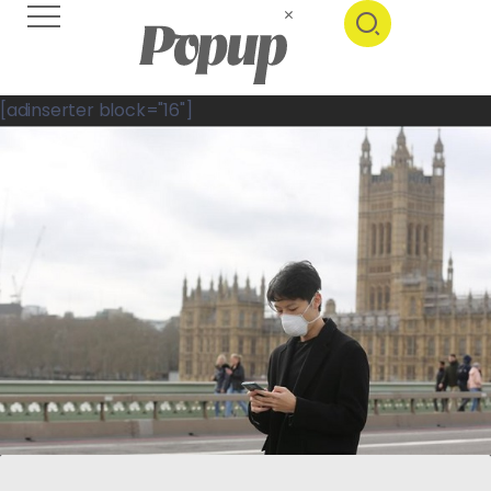
[adinserter block="16"]