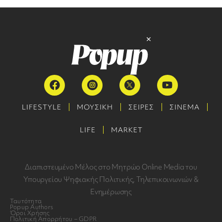
LIFESTYLE
ΜΟΥΣΙΚΗ
ΣΕΙΡΕΣ
ΣΙΝΕΜΑ
LIFE
MARKET
Διαπιστευμένο Μέλος στο Μητρώο Online Media του
Υπουργείου Ψηφιακής Πολιτικής, Τηλεπικοινωνιών &
Ενημέρωσης
Ταυτότητα
Popup Authors
Όροι Χρήσης
Πολιτική Απορρήτου – GDPR