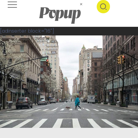
[adinserter block="16"]