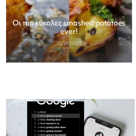
Οι πιο εύκολες smashed potatoes
ever!
30/01/2025