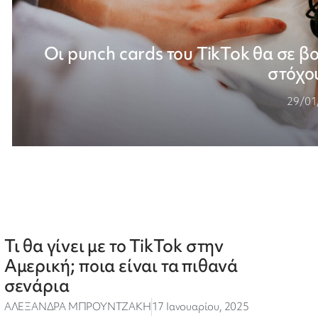
Οι punch cards του TikTok θα σε β
στόχο
29/01
Τι θα γίνει με το TikTok στην
Αμερική; ποια είναι τα πιθανά
σενάρια
ΑΛΕΞΑΝΔΡΑ ΜΠΡΟΥΝΤΖΑΚΗ
17 Ιανουαρίου, 2025