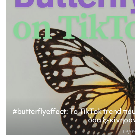
#butterflyeffect: Το TikTok trend π
όσα ξεκίνησαν
09/0