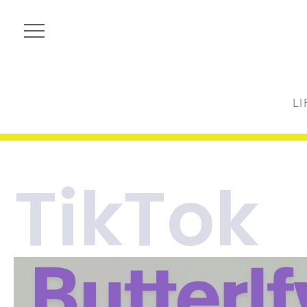
LI
TikTok