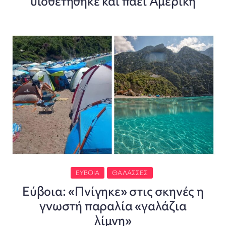
υιοθετήθηκε και πάει Αμερική
ΕΎΒΟΙΑ
ΘΆΛΑΣΣΕΣ
Εύβοια: «Πνίγηκε» στις σκηνές η
γνωστή παραλία «γαλάζια
λίμνη»