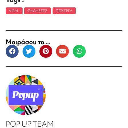
VIRAL
,
ΘΆΛΑΣΣΕΣ
,
ΠΕΡΊΕΡΓΑ
Μοιράσου το ...
POP UP TEAM