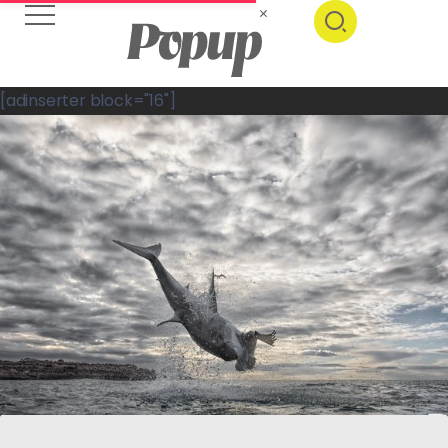
[adinserter block="16"]