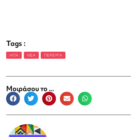
Tags :
ΗΠΑ
,
ΝΈΑ
,
ΠΕΡΊΕΡΓΑ
Μοιράσου το ...