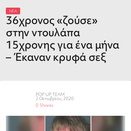
ΝΕΑ
36χρονος «ζούσε»
στην ντουλάπα
15χρονης για ένα μήνα
– Έκαναν κρυφά σεξ
POP UP TEAM
2 Οκτωβρίου, 2020
0
Shares