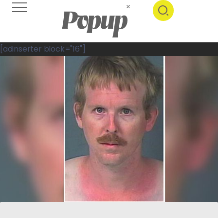
[adinserter block="16"]