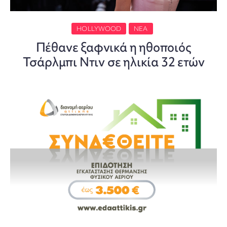
HOLLYWOOD
ΝΈΑ
Πέθανε ξαφνικά η ηθοποιός
Τσάρλμπι Ντιν σε ηλικία 32 ετών