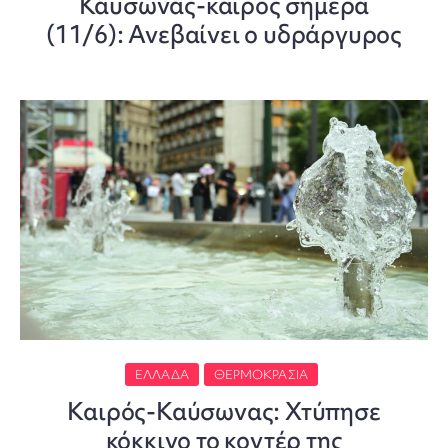
Καύσωνας-καιρός σήμερα
(11/6): Ανεβαίνει ο υδράργυρος
ΕΛΛΆΔΑ
ΘΕΡΜΟΚΡΑΣΊΑ
Καιρός-Καύσωνας: Χτύπησε
κόκκινο το κοντέρ της