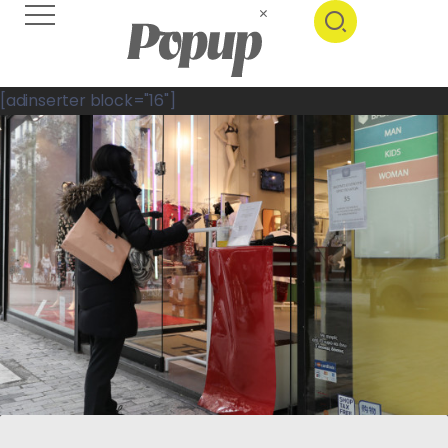
[adinserter block="16"]