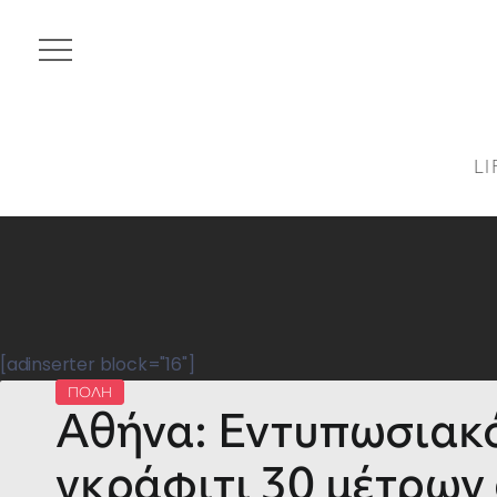
LI
[adinserter block="16"]
ΠΟΛΗ
Αθήνα: Εντυπωσιακ
γκράφιτι 30 μέτρων