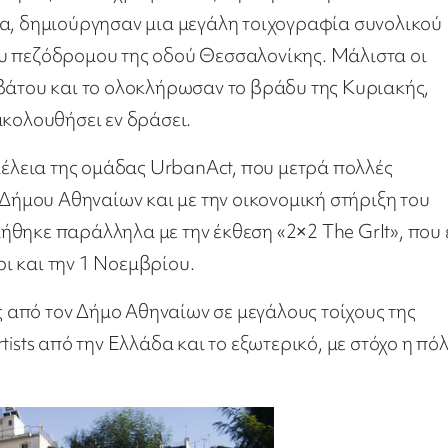
αλία, δημιούργησαν μια μεγάλη τοιχογραφία συνολικού
υ πεζόδρομου της οδού Θεσσαλονίκης. Μάλιστα οι
ββάτου και το ολοκλήρωσαν το βράδυ της Κυριακής,
ακολουθήσει εν δράσει.
ιμέλεια της ομάδας UrbanAct, που μετρά πολλές
 Δήμου Αθηναίων και με την οικονομική στήριξη του
θηκε παράλληλα με την έκθεση «2×2 The GrIt», που 
ρι και την 1 Νοεμβρίου.
από τον Δήμο Αθηναίων σε μεγάλους τοίχους της
ists από την Ελλάδα και το εξωτερικό, με στόχο η πό