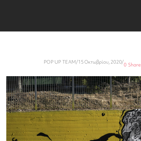
POP UP TEAM
/
15 Οκτωβρίου, 2020
/
0
Share