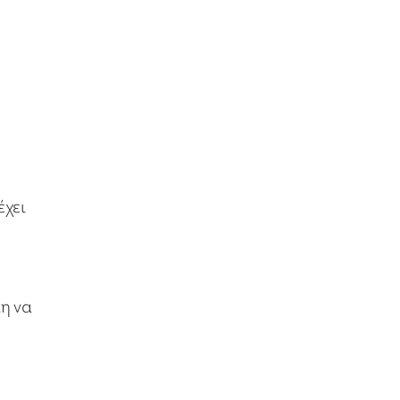
έχει
λη να