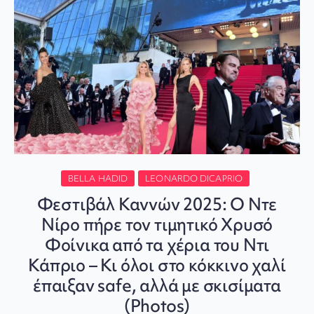
BELLA HADID
LEONARDO DICAPRIO
Φεστιβάλ Καννών 2025: Ο Ντε
Νίρο πήρε τον τιμητικό Χρυσό
Φοίνικα από τα χέρια του Ντι
Κάπριο – Κι όλοι στο κόκκινο χαλί
έπαιξαν safe, αλλά με σκισίματα
(Photos)