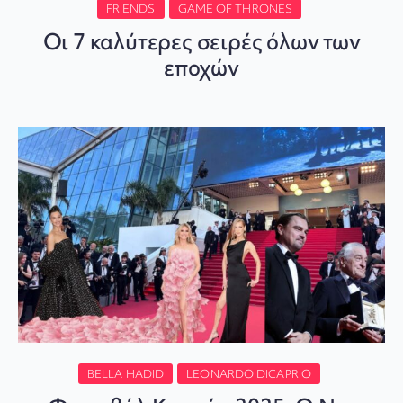
FRIENDS
GAME OF THRONES
Οι 7 καλύτερες σειρές όλων των
εποχών
BELLA HADID
LEONARDO DICAPRIO