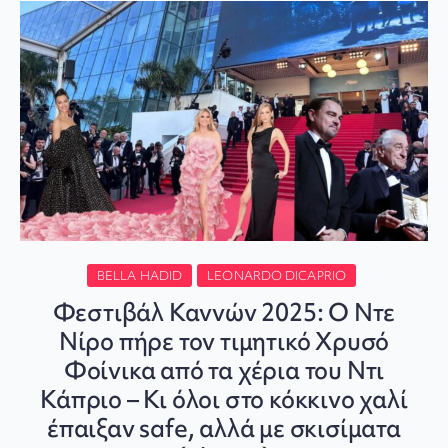
BELLA HADID
LEONARDO DICAPRIO
Φεστιβάλ Καννών 2025: Ο Ντε
Νίρο πήρε τον τιμητικό Χρυσό
Φοίνικα από τα χέρια του Ντι
Κάπριο – Κι όλοι στο κόκκινο χαλί
έπαιξαν safe, αλλά με σκισίματα