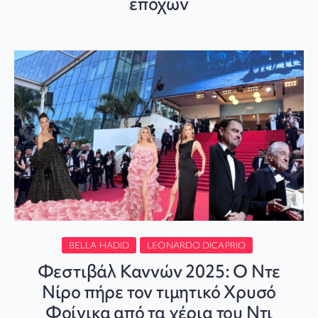
εποχών
BELLA HADID
LEONARDO DICAPRIO
Φεστιβάλ Καννών 2025: Ο Ντε
Νίρο πήρε τον τιμητικό Χρυσό
Φοίνικα από τα χέρια του Ντι