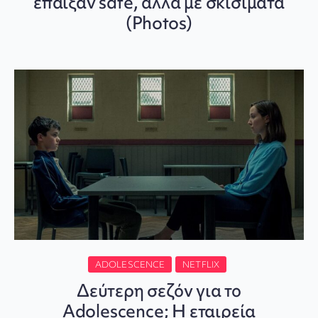
έπαιξαν safe, αλλά με σκισίματα
(Photos)
ADOLESCENCE
NETFLIX
Δεύτερη σεζόν για το
Adolescence; Η εταιρεία