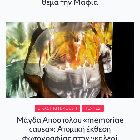
θέμα την Μαφία
ΕΙΚΑΣΤΙΚΉ ΈΚΘΕΣΗ
ΤΈΧΝΕΣ
Μάγδα Αποστόλου «memoriae
causa»: Ατομική έκθεση
φωτογραφίας στην γκαλερί