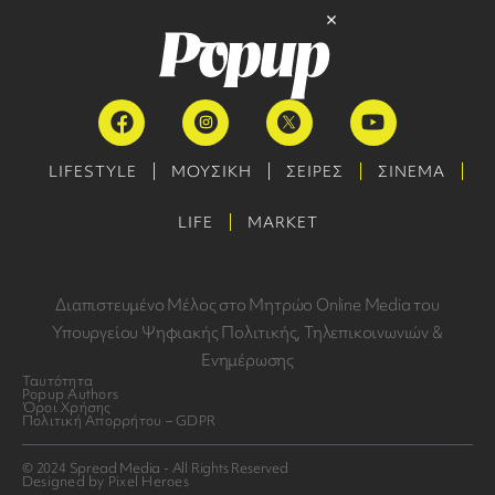
LIFESTYLE
ΜΟΥΣΙΚΗ
ΣΕΙΡΕΣ
ΣΙΝΕΜΑ
LIFE
MARKET
Διαπιστευμένο Μέλος στο Μητρώο Online Media του
Υπουργείου Ψηφιακής Πολιτικής, Τηλεπικοινωνιών &
Ενημέρωσης
Ταυτότητα
Popup Authors
Όροι Χρήσης
Πολιτική Απορρήτου – GDPR
© 2024 Spread Media - All Rights Reserved
Designed by Pixel Heroes