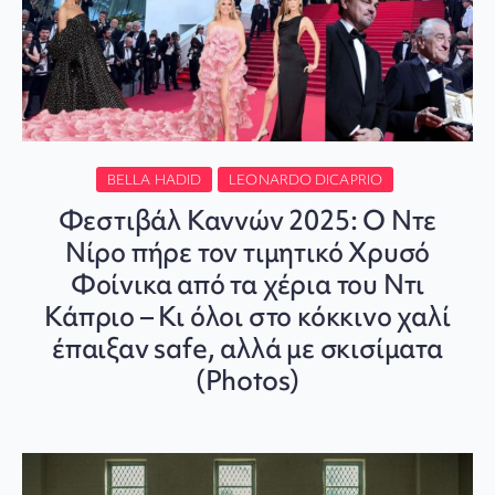
BELLA HADID
LEONARDO DICAPRIO
Φεστιβάλ Καννών 2025: Ο Ντε
Νίρο πήρε τον τιμητικό Χρυσό
Φοίνικα από τα χέρια του Ντι
Κάπριο – Κι όλοι στο κόκκινο χαλί
έπαιξαν safe, αλλά με σκισίματα
(Photos)