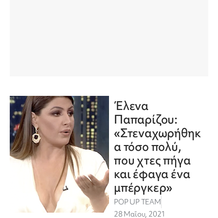
Έλενα
Παπαρίζου:
«Στεναχωρήθηκ
α τόσο πολύ,
που χτες πήγα
και έφαγα ένα
μπέργκερ»
POP UP TEAM
28 Μαΐου, 2021