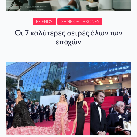
FRIENDS
GAME OF THRONES
Οι 7 καλύτερες σειρές όλων των
εποχών