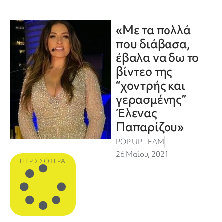
«Με τα πολλά
που διάβασα,
έβαλα να δω το
βίντεο της
“χοντρής και
γερασμένης”
Έλενας
Παπαρίζου»
POP UP TEAM
26 Μαΐου, 2021
ΠΕΡΙΣΣΌΤΕΡΑ