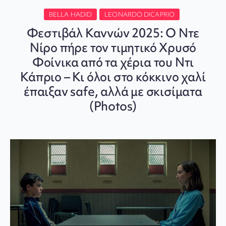
BELLA HADID
LEONARDO DICAPRIO
Φεστιβάλ Καννών 2025: Ο Ντε
Νίρο πήρε τον τιμητικό Χρυσό
Φοίνικα από τα χέρια του Ντι
Κάπριο – Κι όλοι στο κόκκινο χαλί
έπαιξαν safe, αλλά με σκισίματα
(Photos)