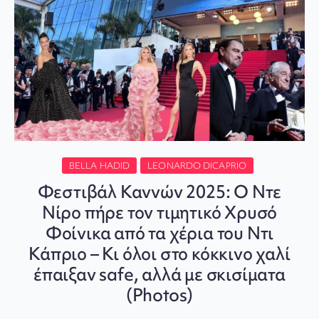
BELLA HADID
LEONARDO DICAPRIO
Φεστιβάλ Καννών 2025: Ο Ντε
Νίρο πήρε τον τιμητικό Χρυσό
Φοίνικα από τα χέρια του Ντι
Κάπριο – Κι όλοι στο κόκκινο χαλί
έπαιξαν safe, αλλά με σκισίματα
(Photos)