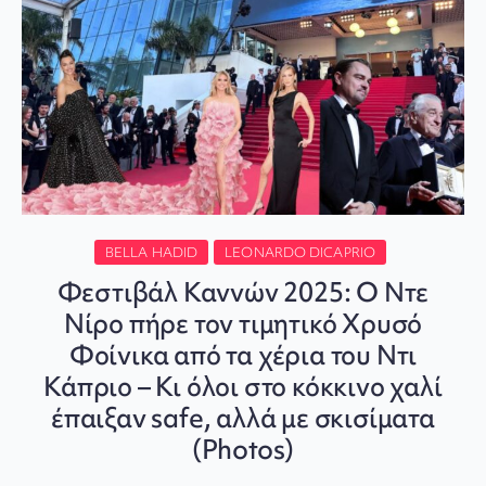
BELLA HADID
LEONARDO DICAPRIO
Φεστιβάλ Καννών 2025: Ο Ντε
Νίρο πήρε τον τιμητικό Χρυσό
Φοίνικα από τα χέρια του Ντι
Κάπριο – Κι όλοι στο κόκκινο χαλί
έπαιξαν safe, αλλά με σκισίματα
(Photos)