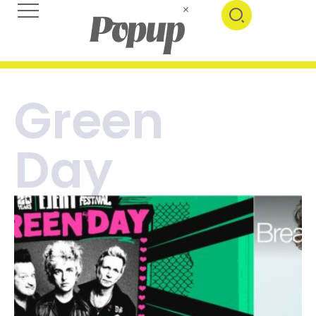
Green
Day