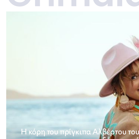
Η κόρη του πρίγκιπα Αλβέρτου το