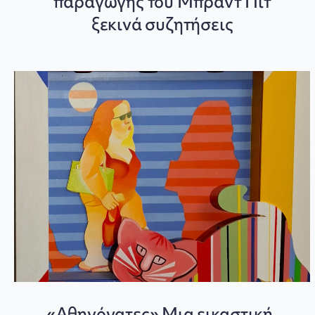
παραγωγής του Μπραντ Πιτ
ξεκινά συζητήσεις
«Αθηνόγατες» Μια εικαστική,