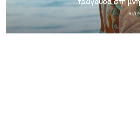
τραγουδά στη μνή
30/0