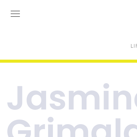
LI
Jasmin
Grimald