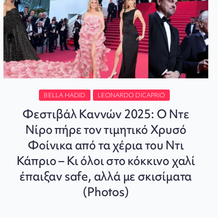
BELLA HADID
LEONARDO DICAPRIO
Φεστιβάλ Καννών 2025: Ο Ντε
Νίρο πήρε τον τιμητικό Χρυσό
Φοίνικα από τα χέρια του Ντι
Κάπριο – Κι όλοι στο κόκκινο χαλί
έπαιξαν safe, αλλά με σκισίματα
(Photos)