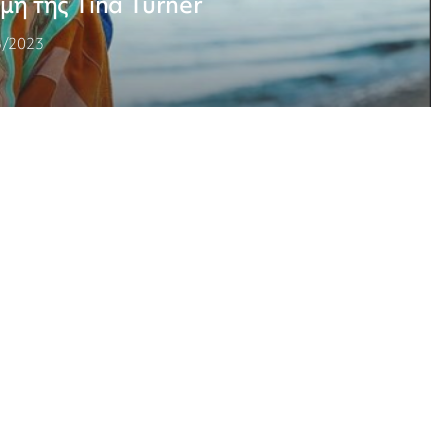
μη της Tina Turner
5/2023