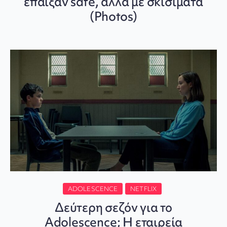
έπαιξαν safe, αλλά με σκισίματα
(Photos)
ADOLESCENCE
NETFLIX
Δεύτερη σεζόν για το
Adolescence; Η εταιρεία