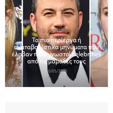
Τα πιο περίεργα ή
ακαταβαλίστικα μηνύματα που
έλαβαν ποτέ γνωστοί celebrities
από τις μαμάδες τους
10/05/2020