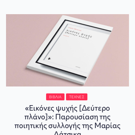
ΒΙΒΛΊΑ
ΤΈΧΝΕΣ
«Εικόνες ψυχής [Δεύτερο
πλάνο]»: Παρουσίαση της
ποιητικής συλλογής της Μαρίας
Δάτσικα