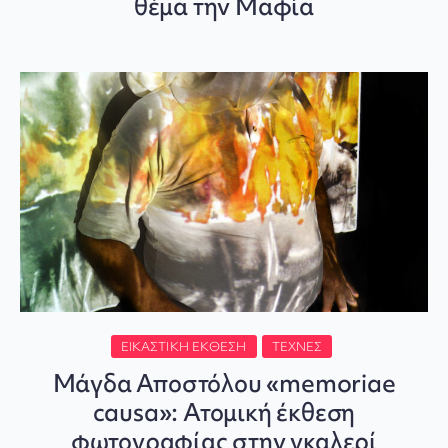
θέμα την Μαφία
ΕΙΚΑΣΤΙΚΉ ΈΚΘΕΣΗ
ΤΈΧΝΕΣ
Μάγδα Αποστόλου «memoriae
causa»: Ατομική έκθεση
φωτογραφίας στην γκαλερί