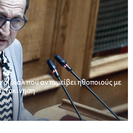
 σίριαλ που ανταμείβει ηθοποιούς με
μετακίνηση
1/2023