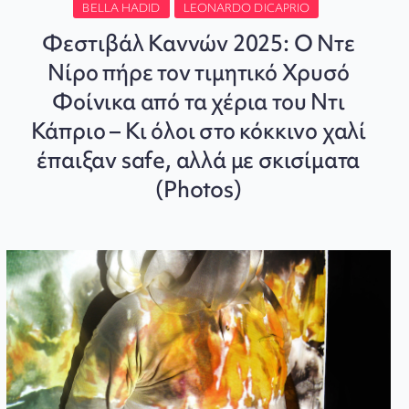
BELLA HADID
LEONARDO DICAPRIO
Φεστιβάλ Καννών 2025: Ο Ντε
Νίρο πήρε τον τιμητικό Χρυσό
Φοίνικα από τα χέρια του Ντι
Κάπριο – Κι όλοι στο κόκκινο χαλί
έπαιξαν safe, αλλά με σκισίματα
(Photos)