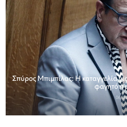
Σπύρος Μπιμπίλας: Η καταγγελία για
φαγητό ή 
06/1