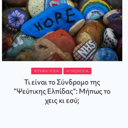
ΨΥΧΙΚΉ ΥΓΕΊΑ
ΨΥΧΟΛΟΓΊΑ
Τι είναι το Σύνδρομο της
“Ψεύτικης Ελπίδας”: Μήπως το
χεις κι εσύ;