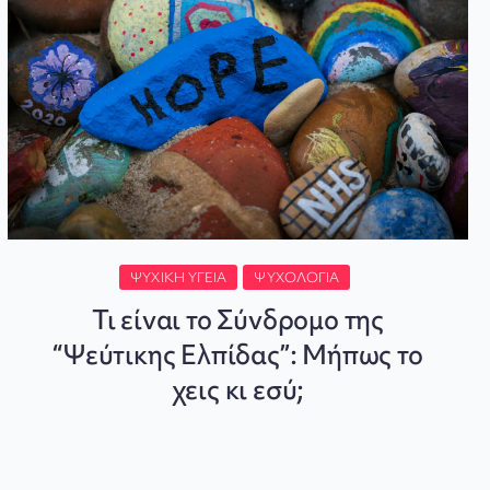
ΨΥΧΙΚΉ ΥΓΕΊΑ
ΨΥΧΟΛΟΓΊΑ
Τι είναι το Σύνδρομο της
“Ψεύτικης Ελπίδας”: Μήπως το
χεις κι εσύ;