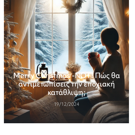
Merry Christmas -NOT! Πώς θα
αντιμετωπίσεις την εποχιακή
κατάθλιψη;
19/12/2024