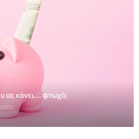
υ σε κάνει… φτωχό;
0/2025