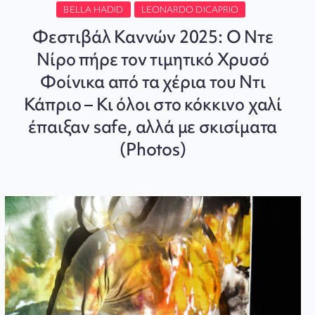
BELLA HADID
LEONARDO DICAPRIO
Φεστιβάλ Καννών 2025: Ο Ντε
Νίρο πήρε τον τιμητικό Χρυσό
Φοίνικα από τα χέρια του Ντι
Κάπριο – Κι όλοι στο κόκκινο χαλί
έπαιξαν safe, αλλά με σκισίματα
(Photos)