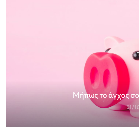
Μήπως το άγχος σο
01/1