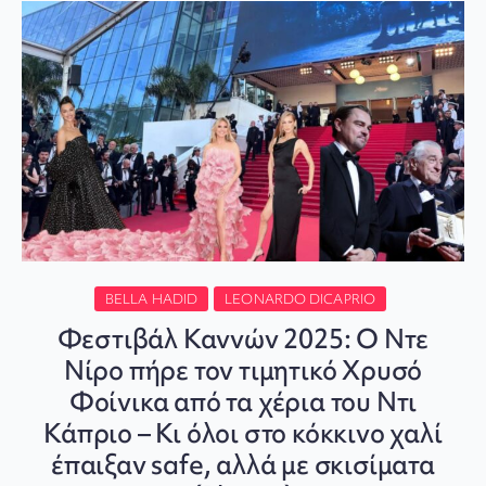
BELLA HADID
LEONARDO DICAPRIO
Φεστιβάλ Καννών 2025: Ο Ντε
Νίρο πήρε τον τιμητικό Χρυσό
Φοίνικα από τα χέρια του Ντι
Κάπριο – Κι όλοι στο κόκκινο χαλί
έπαιξαν safe, αλλά με σκισίματα