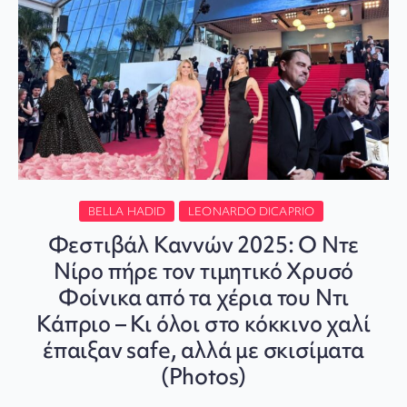
BELLA HADID
LEONARDO DICAPRIO
Φεστιβάλ Καννών 2025: Ο Ντε
Νίρο πήρε τον τιμητικό Χρυσό
Φοίνικα από τα χέρια του Ντι
Κάπριο – Κι όλοι στο κόκκινο χαλί
έπαιξαν safe, αλλά με σκισίματα
(Photos)