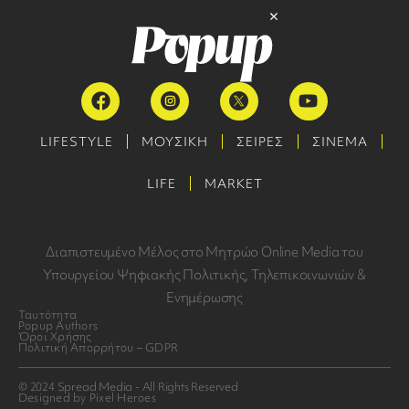
LIFESTYLE
ΜΟΥΣΙΚΗ
ΣΕΙΡΕΣ
ΣΙΝΕΜΑ
LIFE
MARKET
Διαπιστευμένο Μέλος στο Μητρώο Online Media του
Υπουργείου Ψηφιακής Πολιτικής, Τηλεπικοινωνιών &
Ενημέρωσης
Ταυτότητα
Popup Authors
Όροι Χρήσης
Πολιτική Απορρήτου – GDPR
© 2024 Spread Media - All Rights Reserved
Designed by Pixel Heroes