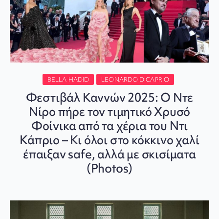
BELLA HADID
LEONARDO DICAPRIO
Φεστιβάλ Καννών 2025: Ο Ντε
Νίρο πήρε τον τιμητικό Χρυσό
Φοίνικα από τα χέρια του Ντι
Κάπριο – Κι όλοι στο κόκκινο χαλί
έπαιξαν safe, αλλά με σκισίματα
(Photos)