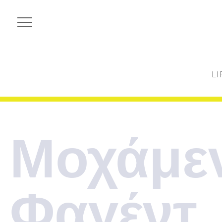
LI
Μοχάμε
Φαγέντ