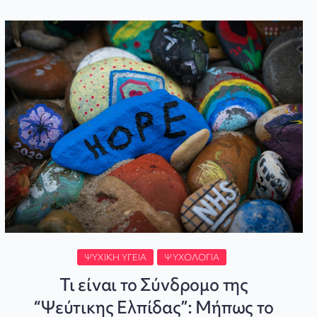
ΨΥΧΙΚΉ ΥΓΕΊΑ
ΨΥΧΟΛΟΓΊΑ
Τι είναι το Σύνδρομο της
“Ψεύτικης Ελπίδας”: Μήπως το