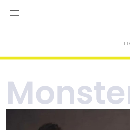
LI
Monste