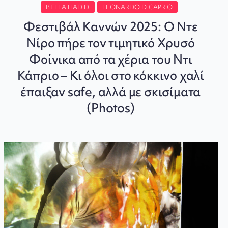
BELLA HADID
LEONARDO DICAPRIO
Φεστιβάλ Καννών 2025: Ο Ντε
Νίρο πήρε τον τιμητικό Χρυσό
Φοίνικα από τα χέρια του Ντι
Κάπριο – Κι όλοι στο κόκκινο χαλί
έπαιξαν safe, αλλά με σκισίματα
(Photos)