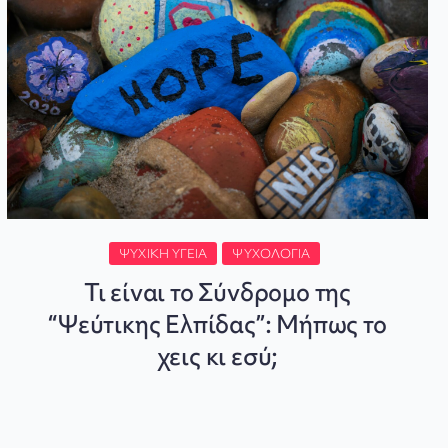
ΨΥΧΙΚΉ ΥΓΕΊΑ
ΨΥΧΟΛΟΓΊΑ
Τι είναι το Σύνδρομο της
“Ψεύτικης Ελπίδας”: Μήπως το
χεις κι εσύ;