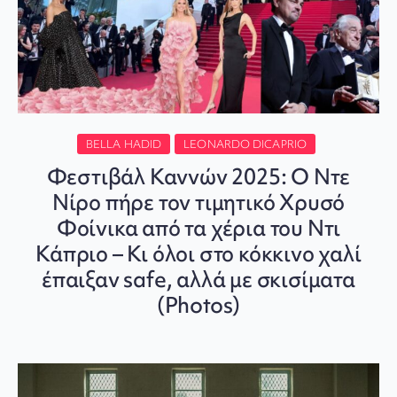
BELLA HADID
LEONARDO DICAPRIO
Φεστιβάλ Καννών 2025: Ο Ντε
Νίρο πήρε τον τιμητικό Χρυσό
Φοίνικα από τα χέρια του Ντι
Κάπριο – Κι όλοι στο κόκκινο χαλί
έπαιξαν safe, αλλά με σκισίματα
(Photos)