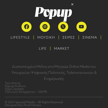
LIFESTYLE
ΜΟΥΣΙΚΗ
ΣΕΙΡΕΣ
ΣΙΝΕΜΑ
LIFE
MARKET
Διαπιστευμένο Μέλος στο Μητρώο Online Media του
Υπουργείου Ψηφιακής Πολιτικής, Τηλεπικοινωνιών &
Ενημέρωσης
Ταυτότητα
Popup Authors
Όροι Χρήσης
Πολιτική Απορρήτου – GDPR
© 2024 Spread Media - All Rights Reserved
Designed by Pixel Heroes