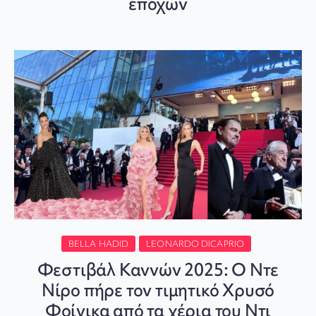
εποχών
BELLA HADID
LEONARDO DICAPRIO
Φεστιβάλ Καννών 2025: Ο Ντε
Νίρο πήρε τον τιμητικό Χρυσό
Φοίνικα από τα χέρια του Ντι