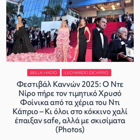
BELLA HADID
LEONARDO DICAPRIO
Φεστιβάλ Καννών 2025: Ο Ντε
Νίρο πήρε τον τιμητικό Χρυσό
Φοίνικα από τα χέρια του Ντι
Κάπριο – Κι όλοι στο κόκκινο χαλί
έπαιξαν safe, αλλά με σκισίματα
(Photos)