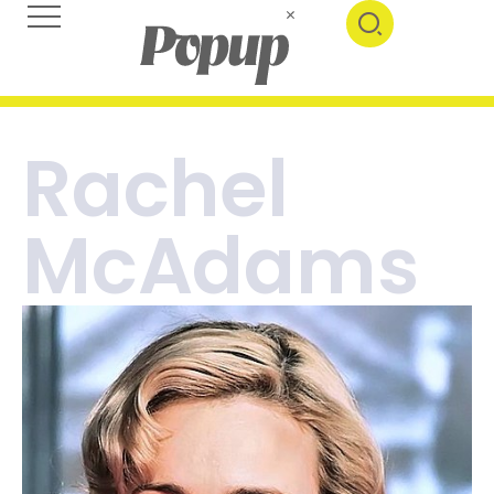
Rachel
McAdams