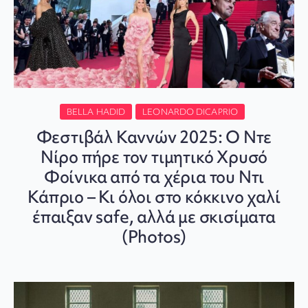
BELLA HADID
LEONARDO DICAPRIO
Φεστιβάλ Καννών 2025: Ο Ντε
Νίρο πήρε τον τιμητικό Χρυσό
Φοίνικα από τα χέρια του Ντι
Κάπριο – Κι όλοι στο κόκκινο χαλί
έπαιξαν safe, αλλά με σκισίματα
(Photos)