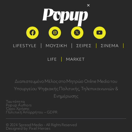
LIFESTYLE
ΜΟΥΣΙΚΗ
ΣΕΙΡΕΣ
ΣΙΝΕΜΑ
LIFE
MARKET
Διαπιστευμένο Μέλος στο Μητρώο Online Media του
Υπουργείου Ψηφιακής Πολιτικής, Τηλεπικοινωνιών &
Ενημέρωσης
Ταυτότητα
Popup Authors
Όροι Χρήσης
Πολιτική Απορρήτου – GDPR
© 2024 Spread Media - All Rights Reserved
Designed by Pixel Heroes