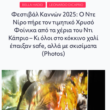
BELLA HADID
LEONARDO DICAPRIO
Φεστιβάλ Καννών 2025: Ο Ντε
Νίρο πήρε τον τιμητικό Χρυσό
Φοίνικα από τα χέρια του Ντι
Κάπριο – Κι όλοι στο κόκκινο χαλί
έπαιξαν safe, αλλά με σκισίματα
(Photos)