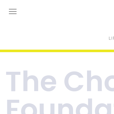
LI
The Ch
Founda