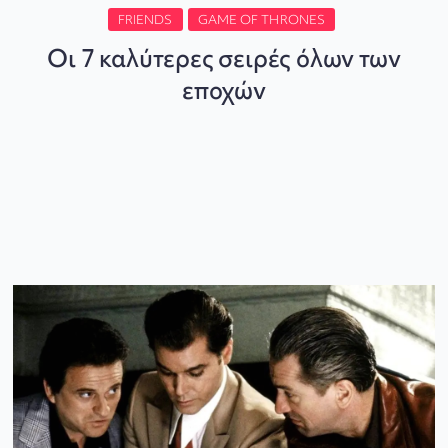
FRIENDS
GAME OF THRONES
Οι 7 καλύτερες σειρές όλων των
εποχών