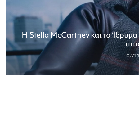
Η Stella McCartney και το Ίδρυμ
ιππ
07/1