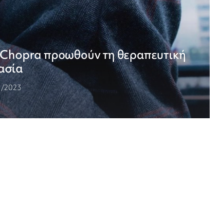
α Chopra προωθούν τη θεραπευτική
ασία
1/2023