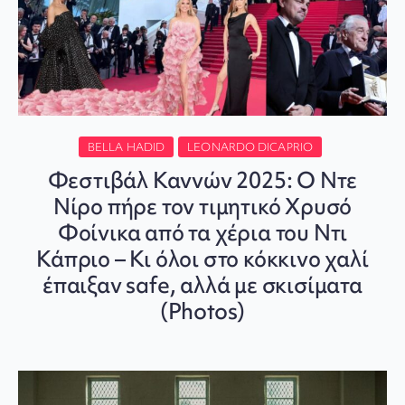
BELLA HADID
LEONARDO DICAPRIO
Φεστιβάλ Καννών 2025: Ο Ντε
Νίρο πήρε τον τιμητικό Χρυσό
Φοίνικα από τα χέρια του Ντι
Κάπριο – Κι όλοι στο κόκκινο χαλί
έπαιξαν safe, αλλά με σκισίματα
(Photos)