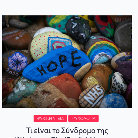
ΨΥΧΙΚΉ ΥΓΕΊΑ
ΨΥΧΟΛΟΓΊΑ
Τι είναι το Σύνδρομο της