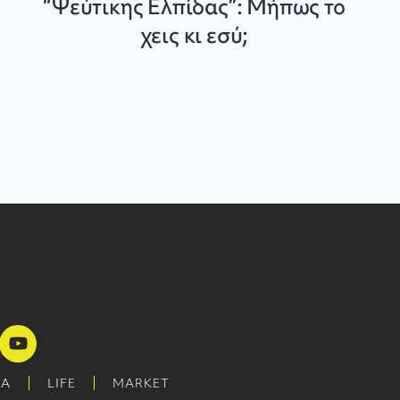
“Ψεύτικης Ελπίδας”: Μήπως το
χεις κι εσύ;
ΜΑ
LIFE
MARKET