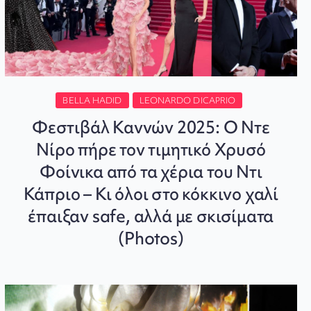
BELLA HADID
LEONARDO DICAPRIO
Φεστιβάλ Καννών 2025: Ο Ντε
Νίρο πήρε τον τιμητικό Χρυσό
Φοίνικα από τα χέρια του Ντι
Κάπριο – Κι όλοι στο κόκκινο χαλί
έπαιξαν safe, αλλά με σκισίματα
(Photos)