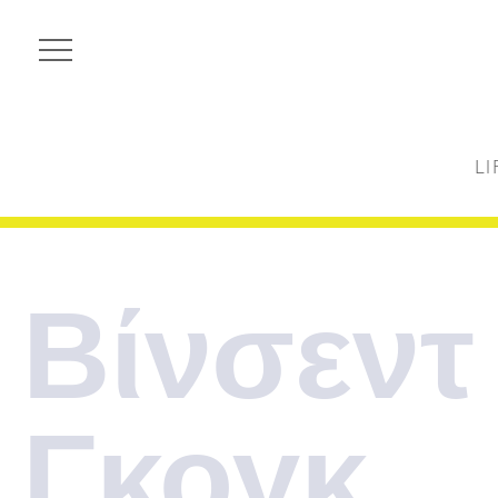
LI
Βίνσεντ
Γκογκ