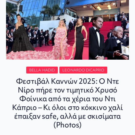
BELLA HADID
LEONARDO DICAPRIO
Φεστιβάλ Καννών 2025: Ο Ντε
Νίρο πήρε τον τιμητικό Χρυσό
Φοίνικα από τα χέρια του Ντι
Κάπριο – Κι όλοι στο κόκκινο χαλί
έπαιξαν safe, αλλά με σκισίματα
(Photos)