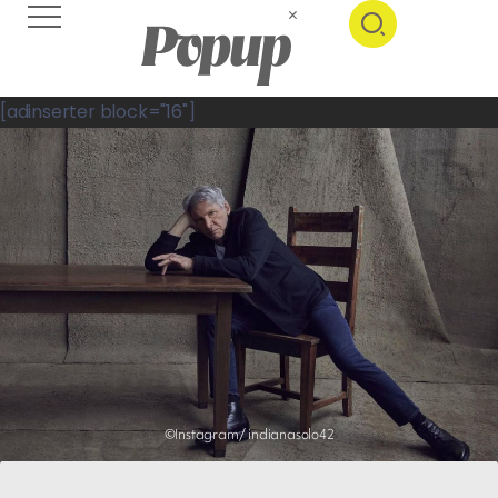
[adinserter block="16"]
©Instagram/ indianasolo42