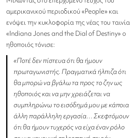
Μιλώντας στο επερχόμενο τεύχος του
αμερικανικού περιοδικού «People» και
ενόψει την κυκλοφορία της νέας του ταινία
«Indiana Jones and the Dial of Destiny» ο
ηθοποιός τόνισε:
«Ποτέ δεν πίστευα ότι θα ήμουν
πρωταγωνιστής. Πραγματικά ήλπιζα ότι
θα μπορώ να βγάλω τα προς το ζην ως
ηθοποιός και να μην χρειάζεται να
συμπληρώνω το εισόδημά μου με κάποια
άλλη παράλληλη εργασία… Σκεφτόμουν
ότι θα ήμουν τυχερός να είχα έναν ρόλο