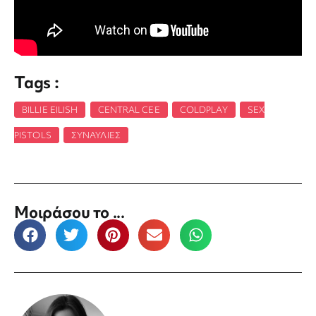
Tags :
BILLIE EILISH
,
CENTRAL CEE
,
COLDPLAY
,
SEX
PISTOLS
,
ΣΥΝΑΥΛΊΕΣ
Μοιράσου το ...