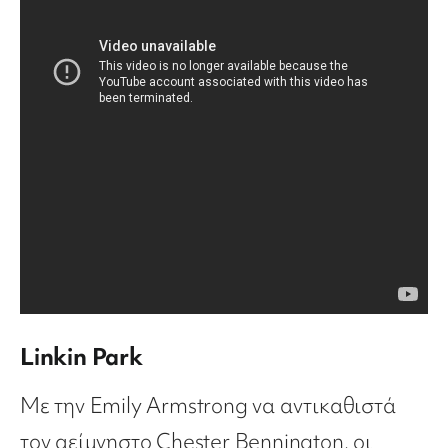
Linkin Park
Με την Emily Armstrong να αντικαθιστά
τον αείμνηστο Chester Bennington, οι