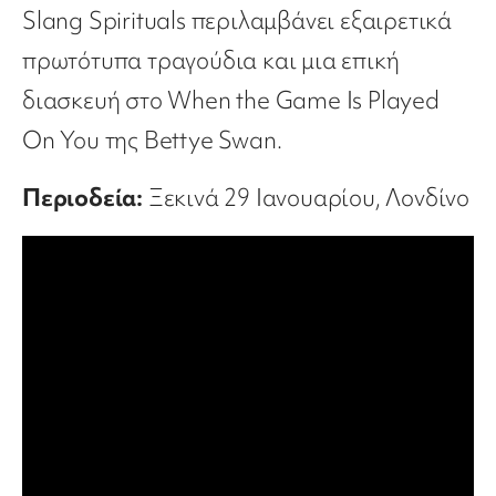
Slang Spirituals περιλαμβάνει εξαιρετικά
πρωτότυπα τραγούδια και μια επική
διασκευή στο When the Game Is Played
On You της Bettye Swan.
Περιοδεία:
Ξεκινά 29 Ιανουαρίου, Λονδίνο