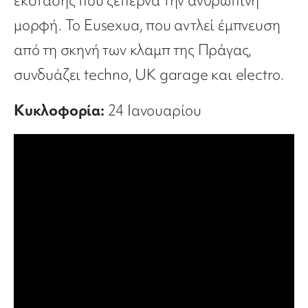
έκστασης που ξεπερνά την ανθρώπινη
μορφή. Το Eusexua, που αντλεί έμπνευση
από τη σκηνή των κλαμπ της Πράγας,
συνδυάζει techno, UK garage και electro.
Κυκλοφορία:
24 Ιανουαρίου