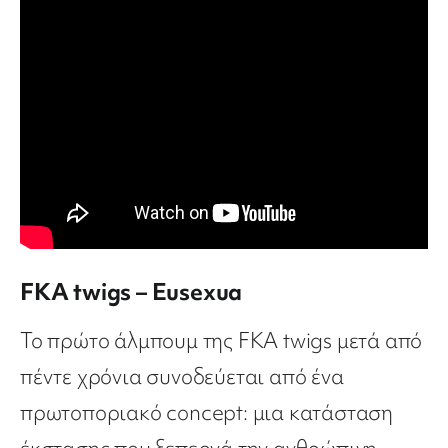
FKA twigs – Eusexua
Το πρώτο άλμπουμ της FKA twigs μετά από
πέντε χρόνια συνοδεύεται από ένα
πρωτοποριακό concept: μια κατάσταση