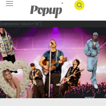
[adinserter block="16"]