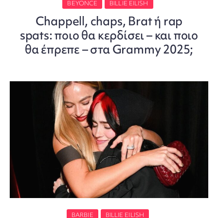
BEYONCE
BILLIE EILISH
Chappell, chaps, Brat ή rap
spats: ποιο θα κερδίσει – και ποιο
θα έπρεπε – στα Grammy 2025;
BARBIE
BILLIE EILISH