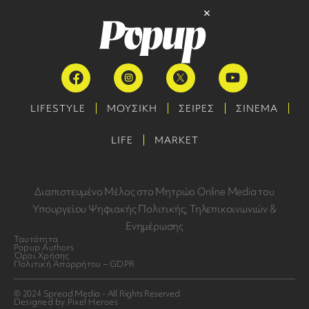
LIFESTYLE
ΜΟΥΣΙΚΗ
ΣΕΙΡΕΣ
ΣΙΝΕΜΑ
LIFE
MARKET
Διαπιστευμένο Μέλος στο Μητρώο Online Media του
Υπουργείου Ψηφιακής Πολιτικής, Τηλεπικοινωνιών &
Ενημέρωσης
Ταυτότητα
Popup Authors
Όροι Χρήσης
Πολιτική Απορρήτου – GDPR
© 2024 Spread Media - All Rights Reserved
Designed by Pixel Heroes