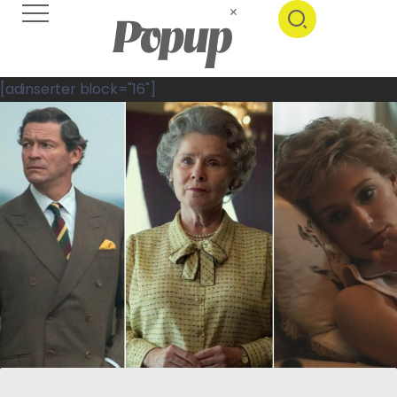
[adinserter block="16"]