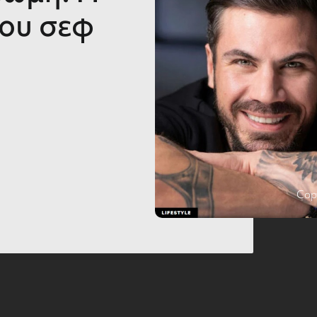
του σεφ
Copy