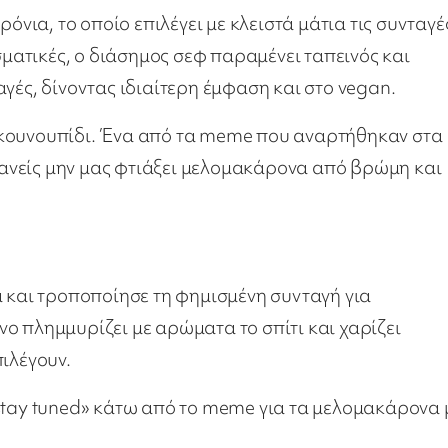
όνια, το οποίο επιλέγει με κλειστά μάτια τις συνταγέ
σματικές, ο διάσημος σεφ παραμένει ταπεινός και
γές, δίνοντας ιδιαίτερη έμφαση και στο vegan.
 κουνουπίδι. Ένα από τα meme που αναρτήθηκαν στα
 κανείς μην μας φτιάξει μελομακάρονα από βρώμη και
α και τροποποίησε τη φημισμένη συνταγή για
ο πλημμυρίζει με αρώματα το σπίτι και χαρίζει
ιλέγουν.
stay tuned» κάτω από το meme για τα μελομακάρονα 