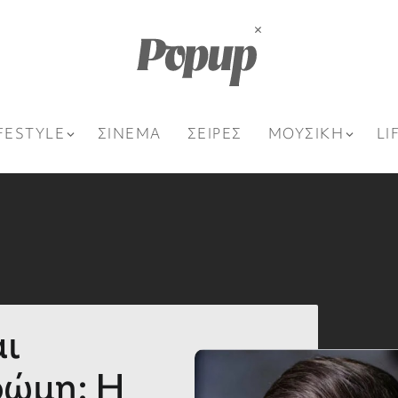
FESTYLE
ΣΙΝΕΜΑ
ΣΕΙΡΕΣ
ΜΟΥΣΙΚΗ
LI
αι
ρώμη: Η