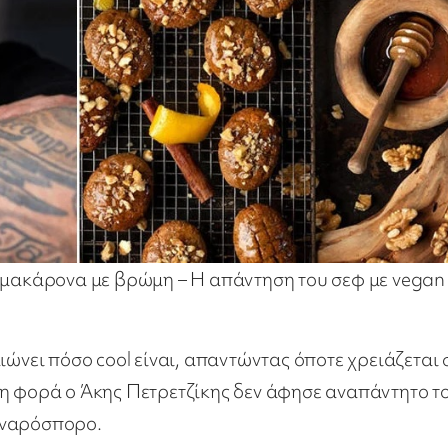
λομακάρονα με βρώμη – Η απάντηση του σεφ με vegan
ιώνει πόσο cool είναι, απαντώντας όποτε χρειάζεται 
τη φορά ο Άκης Πετρετζίκης δεν άφησε αναπάντητο τ
ιναρόσπορο.