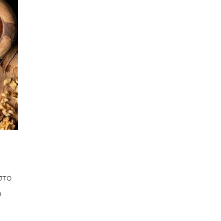
στο
ο