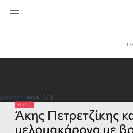
LI
[adinserter block="16"]
ΓΕΥΣΗ
Άκης Πετρετζίκης κ
μελομακάρονα με β