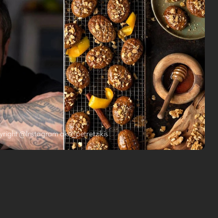
right @Instagram akis_petretzikis