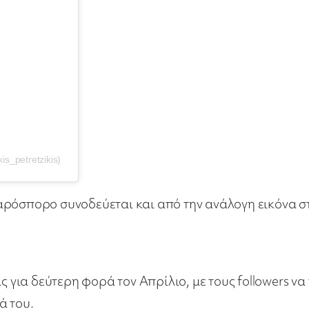
s_petretzikis)
αρόσπορο συνοδεύεται και από την ανάλογη εικόνα σ
ς για δεύτερη φορά τον Απρίλιο, με τους followers να
ά του.