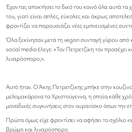
Έχοντας αποκτήσει το δικό του κοινό όλα αυτά τα χρ
του, γιατί είναι απλές, εύκολες και άκρως αποτελε
φροντίζει να παρουσιάζει νέες εμπνευσμένες συντα
Όλα ξεκίνησαν μετά τη vegan συνταγή γύρου από
social media έλεγε: «Τον Πετρετζίκη τον προσέχει
λιναρόσπορο;».
Αυτό ήταν. Ο Άκης Πετρετζίκης μπήκε στην κουζίν
μελομακάρονα τα Χριστούγεννα, η οποία κάθε χρόν
μοναδικές συγκινήσεις στον ουρανίσκο όσων την επ
Πρώτα όμως είχε φροντίσει να αφήσει το σχόλιο «
βρώμη και λιναρόσπορο.