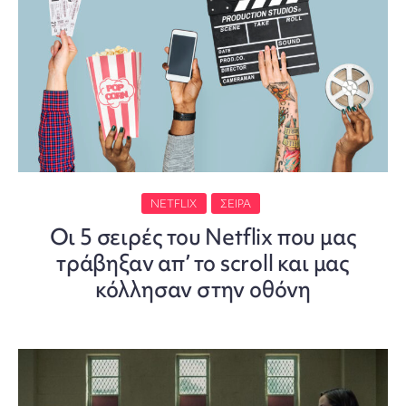
NETFLIX
ΣΕΙΡΑ
Οι 5 σειρές του Netflix που μας
τράβηξαν απ’ το scroll και μας
κόλλησαν στην οθόνη