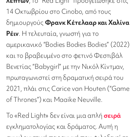
λεπτών
, το “Red Light” προσγειώθηκε στις
14 Οκτωβρίου στο Cinobo, από τους
δημιουργούς
Φρανκ Κέτελααρ και Χαλίνα
Ρέιν
. Η τελευταία, γνωστή για το
αμερικανικό “Bodies Bodies Bodies” (2022)
και το βραβευμένο στο φετινό Φεστιβάλ
Βενετίας “Babygirl” με την Νικόλ Κίντμαν,
πρωταγωνιστεί στη δραματική σειρά του
2021, πλάι στις Carice van Houten (“Game
of Thrones”) και Maaike Neuville.
Το «Red Light» δεν είναι μια απλή
σειρά
εγκληματολογίας και δράματος. Αυτή η