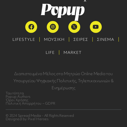
LIFESTYLE
ΜΟΥΣΙΚΗ
ΣΕΙΡΕΣ
ΣΙΝΕΜΑ
LIFE
MARKET
Διαπιστευμένο Μέλος στο Μητρώο Online Media του
Υπουργείου Ψηφιακής Πολιτικής, Τηλεπικοινωνιών &
Ενημέρωσης
Ταυτότητα
Popup Authors
Όροι Χρήσης
Πολιτική Απορρήτου – GDPR
© 2024 Spread Media - All Rights Reserved
Designed by Pixel Heroes