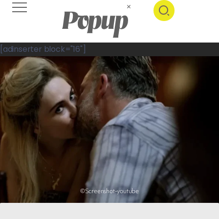
[adinserter block="16"]
©Screenshot-youtube