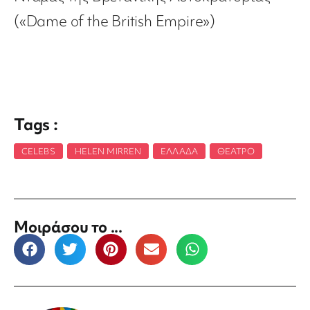
(«Dame of the British Empire»)
Tags :
CELEBS
,
HELEN MIRREN
,
ΕΛΛΆΔΑ
,
ΘΈΑΤΡΟ
Μοιράσου το ...