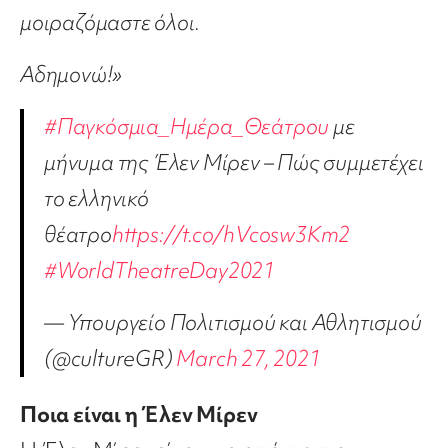
μοιραζόμαστε όλοι.
Αδημονώ!»
#Παγκόσμια_Ημέρα_Θεάτρου
με
μήνυμα της Έλεν Μίρεν – Πώς συμμετέχει
το ελληνικό
θέατρο
https://t.co/hVcosw3Km2
#WorldTheatreDay2021
— Υπουργείο Πολιτισμού και Αθλητισμού
(@cultureGR)
March 27, 2021
Ποια είναι η Έλεν Μίρεν