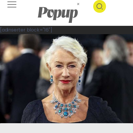
[adinserter block="16"]