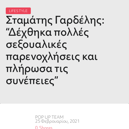
LIFESTYLE
Σταμάτης Γαρδέλης:
“Δέχθηκα πολλές
σεξουαλικές
παρενοχλήσεις και
πλήρωσα τις
συνέπειες”
POP UP TEAM
25 Φεβρουαρίου, 2021
0
Shares