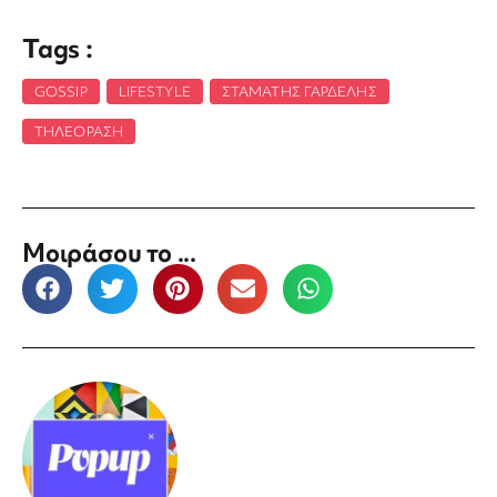
Tags :
GOSSIP
,
LIFESTYLE
,
ΣΤΑΜΆΤΗΣ ΓΑΡΔΈΛΗΣ
,
ΤΗΛΕΌΡΑΣΗ
Μοιράσου το ...