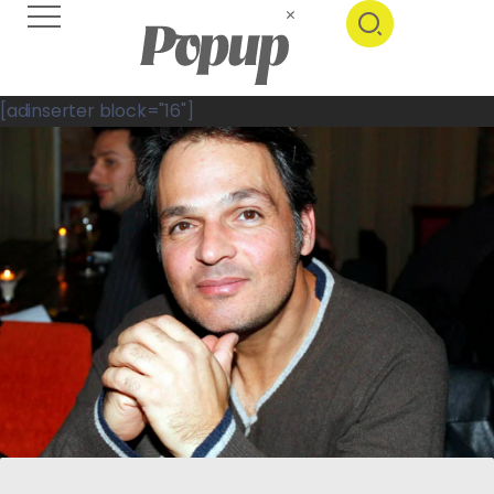
[adinserter block="16"]