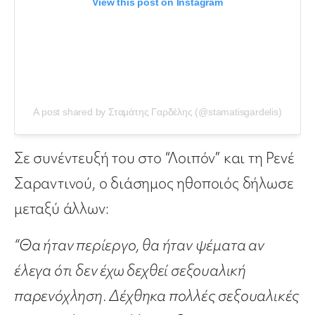
View this post on Instagram
A post shared by Σταμάτης Γαρδέλης (@stamatisgardelis)
Σε συνέντευξή του στο “Λοιπόν” και τη Ρενέ
Σαραντινού, ο διάσημος ηθοποιός δήλωσε
μεταξύ άλλων:
“Θα ήταν περίεργο, θα ήταν ψέματα αν
έλεγα ότι δεν έχω δεχθεί σεξουαλική
παρενόχληση. Δέχθηκα πολλές σεξουαλικές