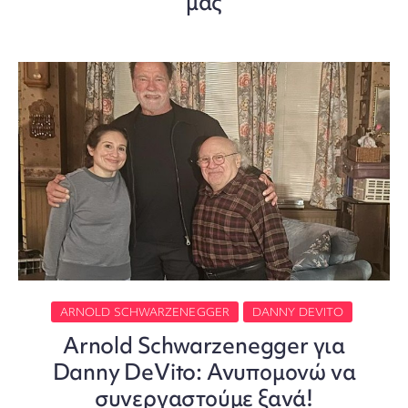
μας
ARNOLD SCHWARZENEGGER
DANNY DEVITO
Arnold Schwarzenegger για
Danny DeVito: Ανυπομονώ να
συνεργαστούμε ξανά!